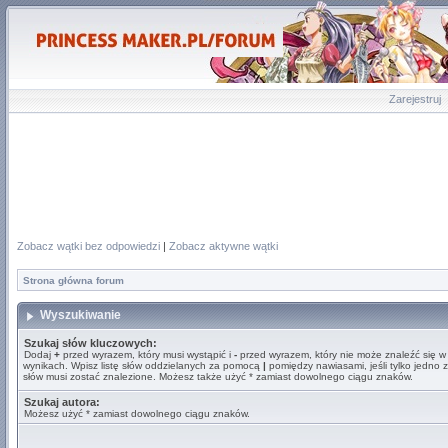
Zarejestruj
Zobacz wątki bez odpowiedzi
|
Zobacz aktywne wątki
Strona główna forum
Wyszukiwanie
Szukaj słów kluczowych:
Dodaj
+
przed wyrazem, który musi wystąpić i
-
przed wyrazem, który nie może znaleźć się w
wynikach. Wpisz listę słów oddzielanych za pomocą
|
pomiędzy nawiasami, jeśli tylko jedno z
słów musi zostać znalezione. Możesz także użyć * zamiast dowolnego ciągu znaków.
Szukaj autora:
Możesz użyć * zamiast dowolnego ciągu znaków.