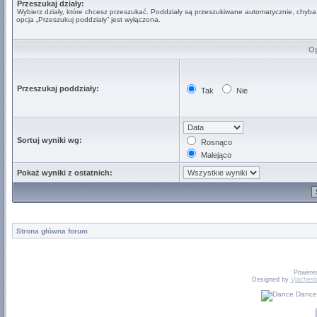
Przeszukaj działy:
Wybierz działy, które chcesz przeszukać. Poddziały są przeszukiwane automatycznie, chyba
opcja „Przeszukuj poddziały” jest wyłączona.
Op
Przeszukaj poddziały:
Tak
Nie
Sortuj wyniki wg:
Rosnąco
Malejąco
Pokaż wyniki z ostatnich:
Strona główna forum
Powere
Designed by
Vjachesl