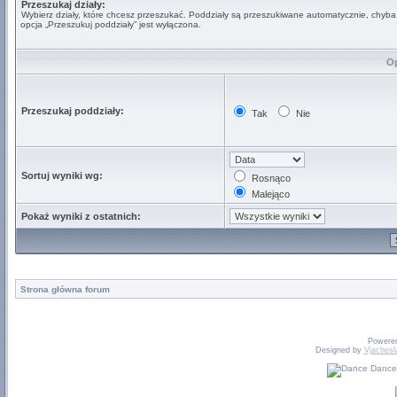
Przeszukaj działy:
Wybierz działy, które chcesz przeszukać. Poddziały są przeszukiwane automatycznie, chyba
opcja „Przeszukuj poddziały” jest wyłączona.
Op
Przeszukaj poddziały:
Tak
Nie
Sortuj wyniki wg:
Rosnąco
Malejąco
Pokaż wyniki z ostatnich:
Strona główna forum
Powere
Designed by
Vjachesl