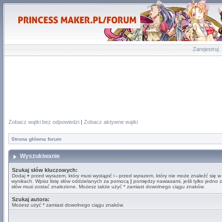
Zarejestruj
Zobacz wątki bez odpowiedzi
|
Zobacz aktywne wątki
Strona główna forum
Wyszukiwanie
Szukaj słów kluczowych:
Dodaj
+
przed wyrazem, który musi wystąpić i
-
przed wyrazem, który nie może znaleźć się w
wynikach. Wpisz listę słów oddzielanych za pomocą
|
pomiędzy nawiasami, jeśli tylko jedno z
słów musi zostać znalezione. Możesz także użyć * zamiast dowolnego ciągu znaków.
Szukaj autora:
Możesz użyć * zamiast dowolnego ciągu znaków.