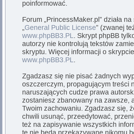
poinformować.
Forum „PrincessMaker.pl” działa na
„
General Public License
” (zwanej te
www.phpBB3.PL
. Skrypt phpBB tylk
autorzy nie kontrolują tekstów zam
skryptu. Więcej informacji o skrypc
www.phpBB3.PL
.
Zgadzasz się nie pisać żadnych wyp
oszczerczym, propagującym treści 
naruszających cudze prawa autorsk
zostaniesz zbanowany na zawsze, a
Twoim zachowaniu. Zgadzasz się, ż
chwili usunąć, przeedytować, przen
też na zapisywanie wszystkich infor
te nie będą przekazywane nikomu be