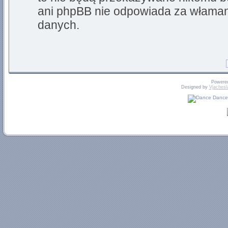
ani phpBB nie odpowiada za włama
danych.
Powere
Designed by
Vjachesl