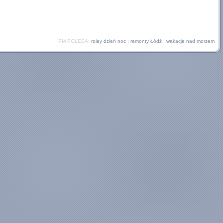
PM POLECA:
roley dzień noc
|
remonty Łódź
|
wakacje nad morzem