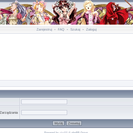
Zarejestruj
•
FAQ
•
Szukaj
•
Zaloguj
 Zarządzania
Powered by
phpBB
© phpBB Group.