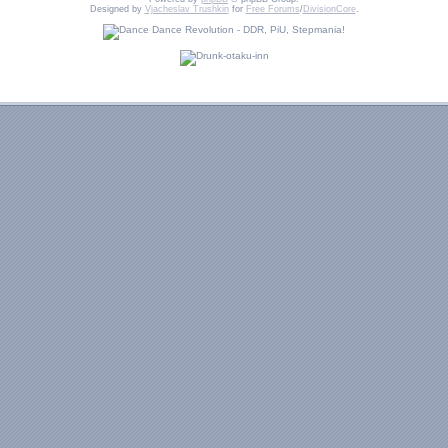
Designed by
Vjacheslav Trushkin
for
Free Forums
/
DivisionCore
.